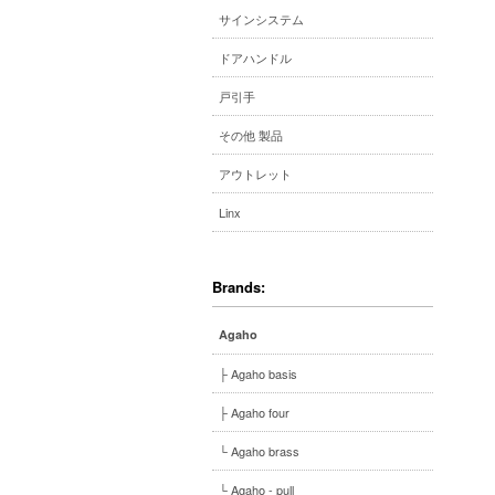
サインシステム
ドアハンドル
戸引手
その他 製品
アウトレット
Linx
Brands:
Agaho
├ Agaho basis
├ Agaho four
└ Agaho brass
└ Agaho - pull