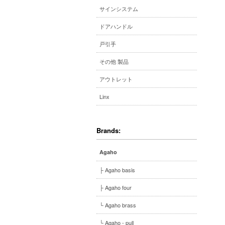
サインシステム
ドアハンドル
戸引手
その他 製品
アウトレット
Linx
Brands:
Agaho
├ Agaho basis
├ Agaho four
└ Agaho brass
└ Agaho - pull