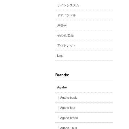
サインシステム
ドアハンドル
戸引手
その他 製品
アウトレット
Linx
Brands:
Agaho
├ Agaho basis
├ Agaho four
└ Agaho brass
└ Agaho - pull